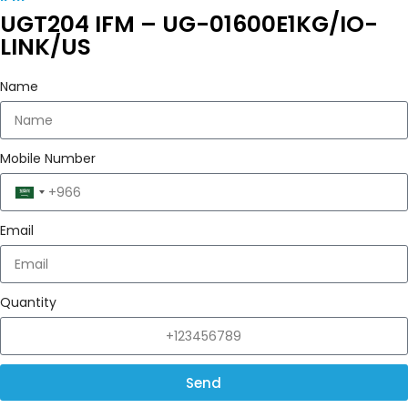
UGT204 IFM – UG-01600E1KG/IO-
LINK/US
Name
Mobile Number
Saudi
Arabia
Email
+966
Quantity
Send