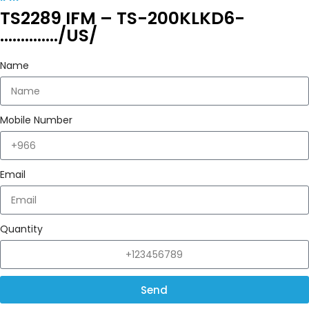
TS2289 IFM – TS-200KLKD6-
…………../US/
Name
Mobile Number
Email
Quantity
Send