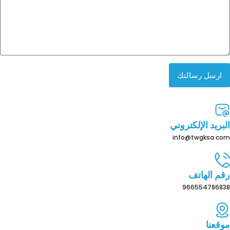
ارسل رسالتك
البريد الإلكتروني
info@twgksa.com
رقم الهاتف
966554786838
موقعنا