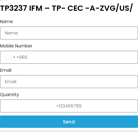
TP3237 IFM – TP- CEC -A-ZVG/US/
Name
Mobile Number
Saudi
Arabia
Email
+966
Quantity
Send