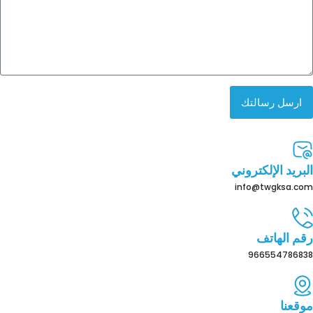
ارسل رسالتك
البريد الإلكتروني
info@twgksa.com
رقم الهاتف
966554786838
موقعنا