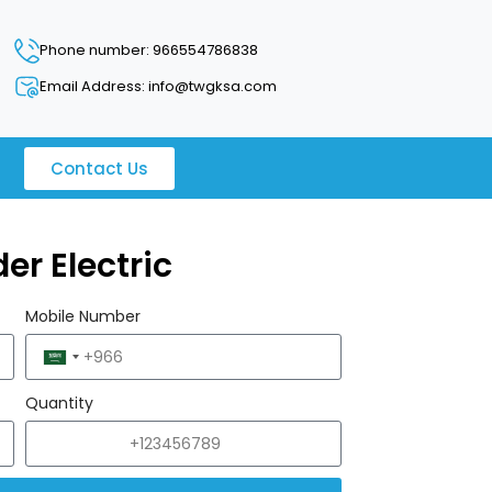
Phone number: 966554786838
Email Address: info@twgksa.com
Contact Us
r Electric
Mobile Number
Saudi
Arabia
Quantity
+966