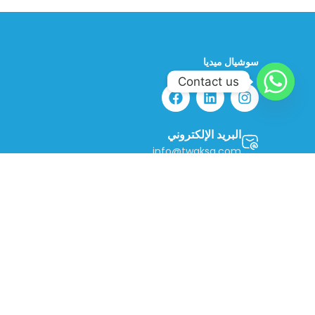
سوشيال ميديا
Contact us
البريد الإلكتروني
info@twgksa.com
رقم الهاتف
966554786838
موقعنا
الرياض، المملكة العربية السعودية – طريق الخرج القديم