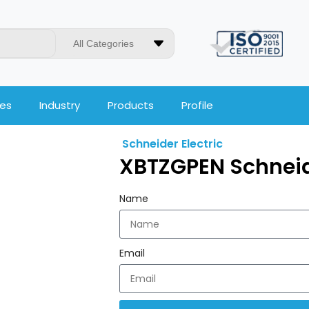
All Categories
ces
Industry
Products
Profile
Schneider Electric
XBTZGPEN Schneide
Name
Email