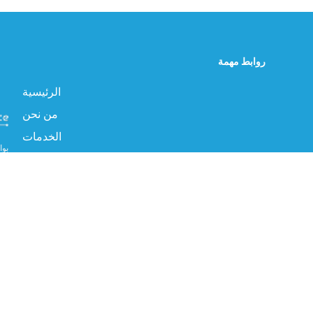
روابط مهمة
الرئيسية
من نحن
الخدمات
بوا
الصناعة
الإ
مبتكرة وعالية الجودة.
المنتجات
البروفايل
جميع الحقوق محفوظة ©TWG KSA