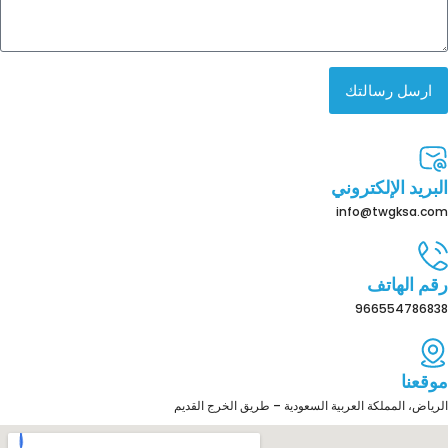
ارسل رسالتك
البريد الإلكتروني
info@twgksa.com
رقم الهاتف
966554786838
موقعنا
الرياض، المملكة العربية السعودية – طريق الخرج القديم