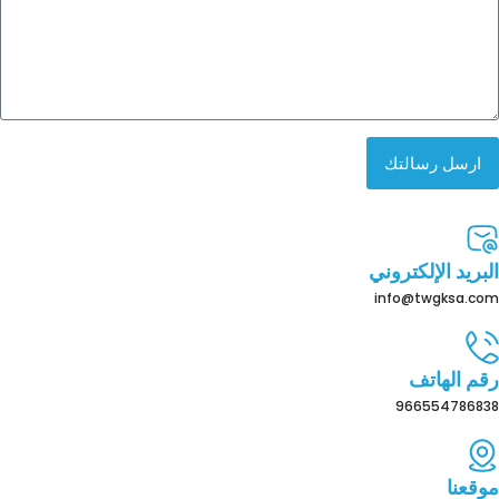
ارسل رسالتك
البريد الإلكتروني
info@twgksa.com
رقم الهاتف
966554786838
موقعنا