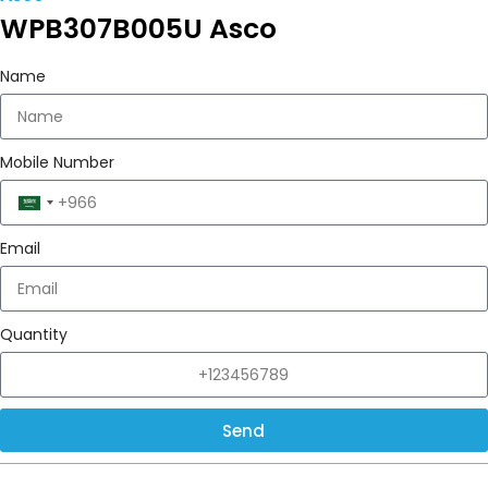
WPB307B005U Asco
Name
Mobile Number
Saudi
Arabia
Email
+966
Quantity
Send