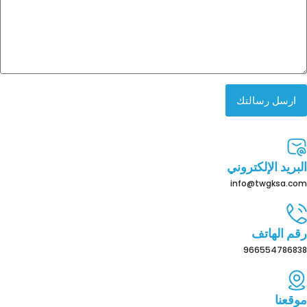
ارسل رسالتك
البريد الإلكتروني
info@twgksa.com
رقم الهاتف
966554786838
موقعنا