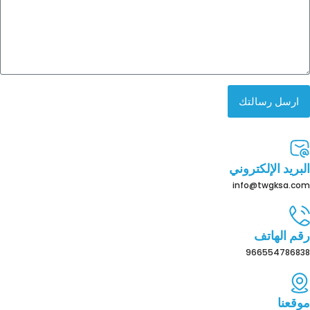
ارسل رسالتك
البريد الإلكتروني
info@twgksa.com
رقم الهاتف
966554786838
موقعنا