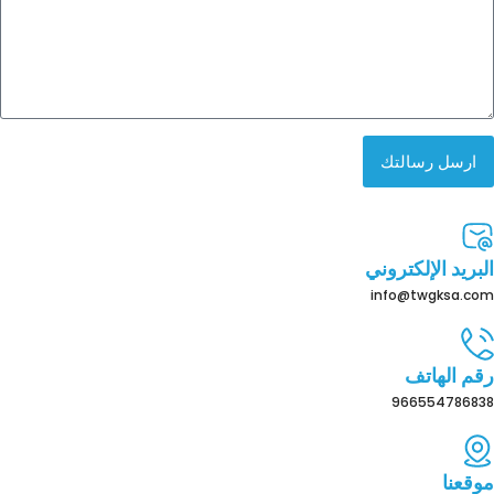
ارسل رسالتك
البريد الإلكتروني
info@twgksa.com
رقم الهاتف
966554786838
موقعنا