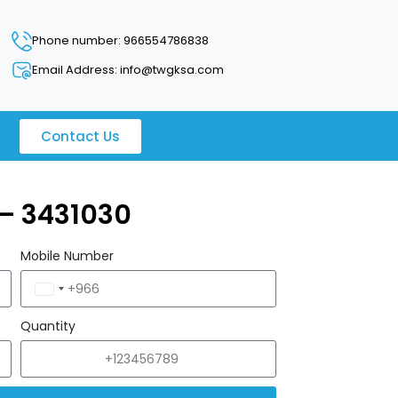
Phone number: 966554786838
Email Address: info@twgksa.com
Contact Us
 – 3431030
Mobile Number
Saudi
Arabia
Quantity
+966