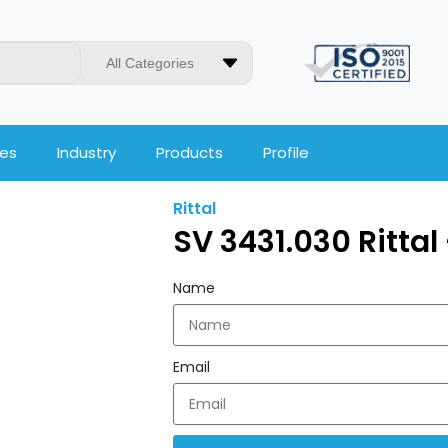
All Categories
ces
Industry
Products
Profile
Rittal
SV 3431.030 Rittal
Name
Email