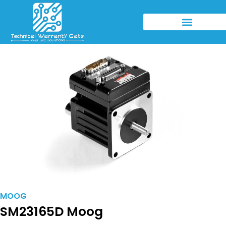
MOOG
SM23165D Moog