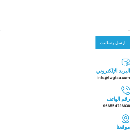
ارسل رسالتك
البريد الإلكتروني
info@twgksa.com
رقم الهاتف
966554786838
موقعنا