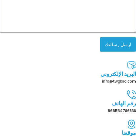
ارسل رسالتك
البريد الإلكتروني
info@twgksa.com
رقم الهاتف
966554786838
موقعنا