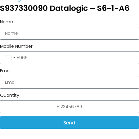
S937330090 Datalogic – S6-1-A6
Name
Mobile Number
Saudi
Arabia
Email
+966
Quantity
Send