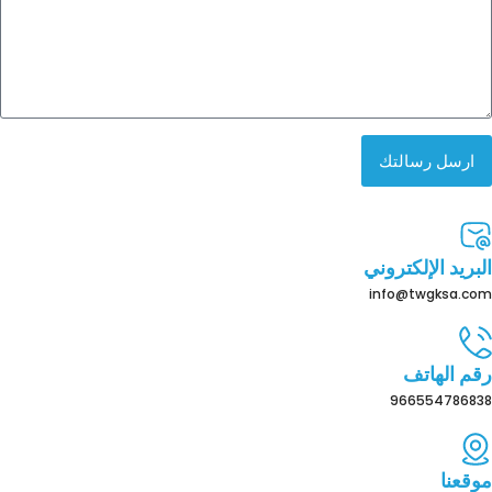
ارسل رسالتك
البريد الإلكتروني
info@twgksa.com
رقم الهاتف
966554786838
موقعنا