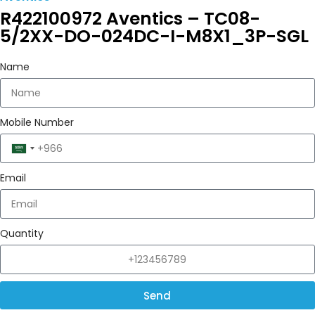
R422100972 Aventics – TC08-
5/2XX-DO-024DC-I-M8X1_3P-SGL
Name
Mobile Number
Saudi
Arabia
Email
+966
Quantity
Send