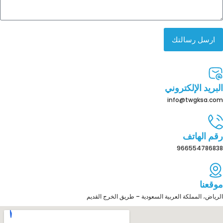
ارسل رسالتك
البريد الإلكتروني
info@twgksa.com
رقم الهاتف
966554786838
موقعنا
الرياض، المملكة العربية السعودية – طريق الخرج القديم