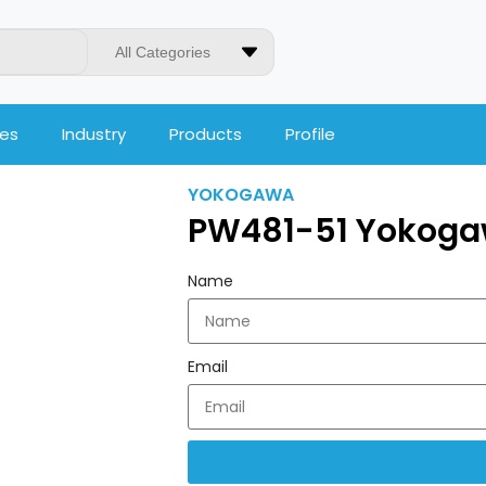
All Categories
ces
Industry
Products
Profile
YOKOGAWA
PW481-51 Yokog
Name
Email