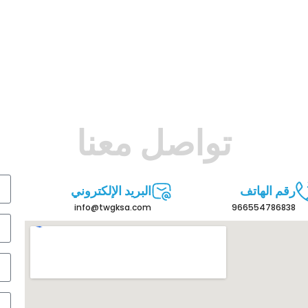
تواصل معنا
رقم الهاتف
البريد الإلكتروني
info@twgksa.com
966554786838