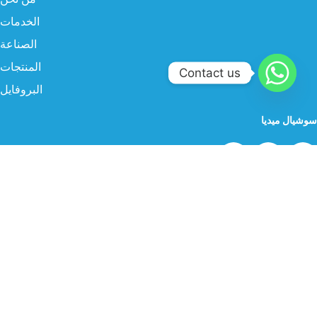
الخدمات
الصناعة
المنتجات
Contact us
البروفايل
سوشيال ميديا
البريد الإلكتروني
info@twgksa.com
رقم الهاتف
966554786838
موقعنا
الرياض، المملكة العربية السعودية – طريق الخرج القديم