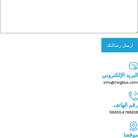
ارسل رسالتك
البريد الإلكتروني
info@twgksa.com
رقم الهاتف
966554786838
موقعنا