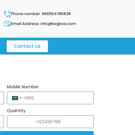
Phone number: 966554786838
Email Address: info@twgksa.com
Contact Us
Mobile Number
Saudi
Arabia
Quantity
+966