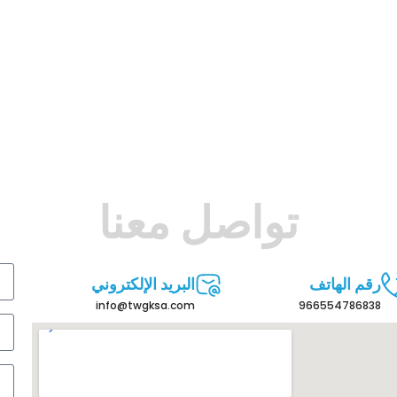
تواصل معنا
رقم الهاتف
البريد الإلكتروني
info@twgksa.com
966554786838