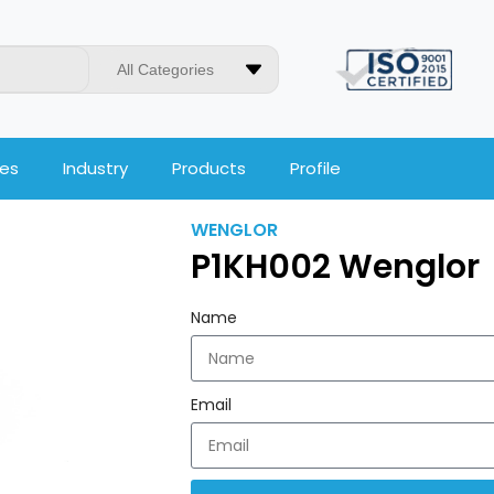
All Categories
ces
Industry
Products
Profile
WENGLOR
P1KH002 Wenglor
Name
Email