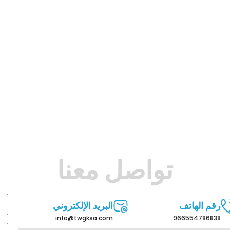
تواصل معنا
رقم الهاتف
البريد الإلكتروني
info@twgksa.com
966554786838