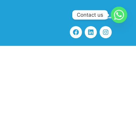
Contact us
سوشيال ميديا
البريد الإلكتروني
info@twgksa.com
رقم الهاتف
966554786838
موقعنا
الرياض، المملكة العربية السعودية – طريق الخرج القديم