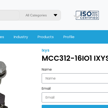
All Categories
ces
Industry
Products
Profile
Ixys
MCC312-16IO1 IXY
Name
Email