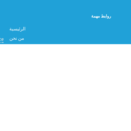
روابط مهمة
الرئيسية
من نحن
الخدمات
بوا
الصناعة
الإ
مبتكرة وعالية الجودة.
المنتجات
البروفايل
جميع الحقوق محفوظة ©TWG KSA