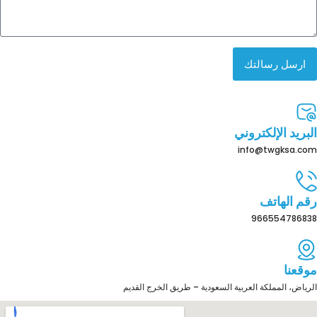
ارسل رسالتك
البريد الإلكتروني
info@twgksa.com
رقم الهاتف
966554786838
موقعنا
الرياض، المملكة العربية السعودية – طريق الخرج القديم