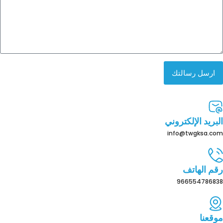
ارسل رسالتك
البريد الإلكتروني
info@twgksa.com
رقم الهاتف
966554786838
موقعنا