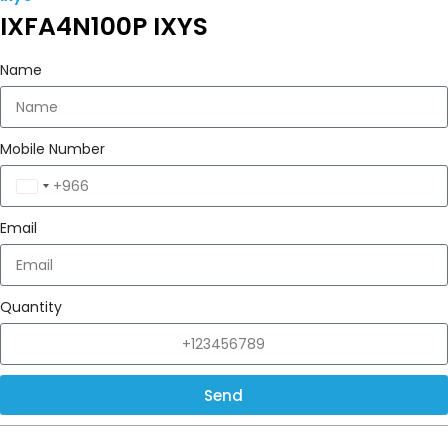
IXFA4N100P IXYS
Name
Mobile Number
Saudi
Arabia
Email
+966
Quantity
Send