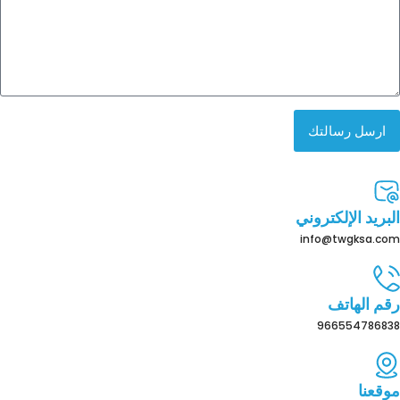
ارسل رسالتك
البريد الإلكتروني
info@twgksa.com
رقم الهاتف
966554786838
موقعنا