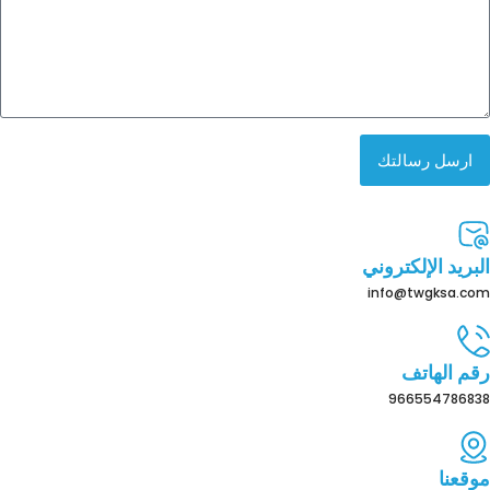
ارسل رسالتك
البريد الإلكتروني
info@twgksa.com
رقم الهاتف
966554786838
موقعنا