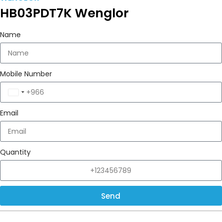
HB03PDT7K Wenglor
Name
Mobile Number
Saudi
Arabia
Email
+966
Quantity
Send