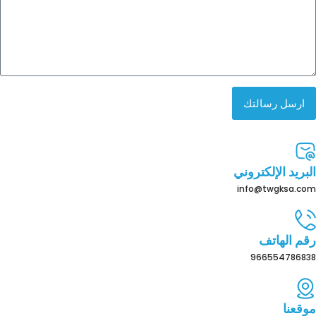
ارسل رسالتك
البريد الإلكتروني
info@twgksa.com
رقم الهاتف
966554786838
موقعنا