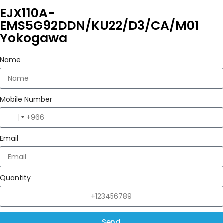
EJX110A-
EMS5G92DDN/KU22/D3/CA/M01
Yokogawa
Name
Mobile Number
Saudi
Arabia
Email
+966
Quantity
Send