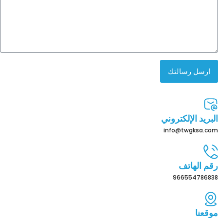
ارسل رسالتك
البريد الإلكتروني
info@twgksa.com
رقم الهاتف
966554786838
موقعنا