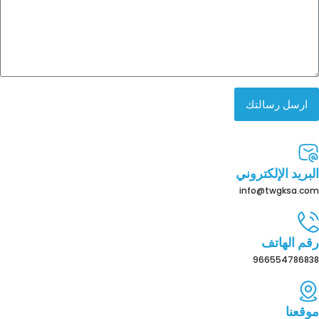
ارسل رسالتك
البريد الإلكتروني
info@twgksa.com
رقم الهاتف
966554786838
موقعنا