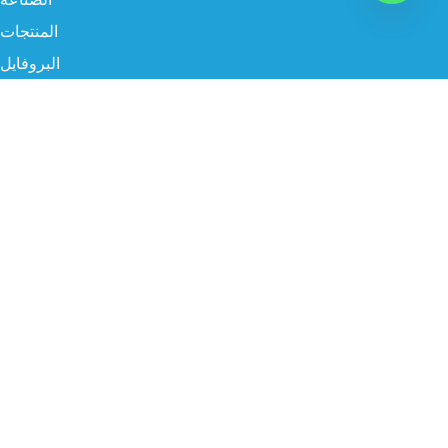
المنتجات
البروفايل
سوشيال ميديا
البريد الإلكتروني
info@twgksa.com
رقم الهاتف
966554786838
موقعنا
الرياض، المملكة العربية السعودية – طريق الخرج القديم
جميع الحقوق محفوظة ©TWG KSA