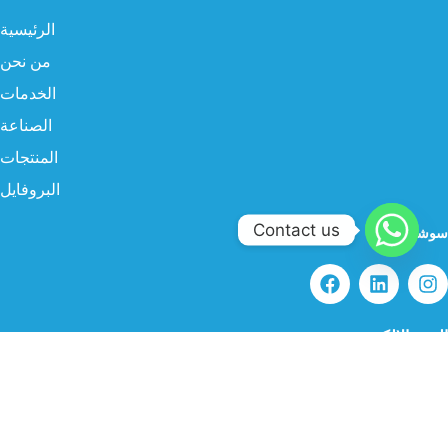
الرئيسية
من نحن
الخدمات
الصناعة
المنتجات
البروفايل
Contact us
سوشيال ميديا
البريد الإلكتروني
info@twgksa.com
رقم الهاتف
966554786838