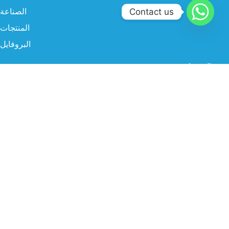
الصناعة
Contact us
المنتجات
البروفايل
سوشيال ميديا
البريد الإلكتروني
info@twgksa.com
رقم الهاتف
966554786838
موقعنا
الرياض، المملكة العربية السعودية – طريق الخرج القديم
جميع الحقوق محفوظة ©TWG KSA