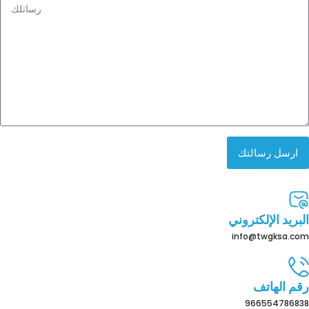
+966
ارسل رسالتك
البريد الإلكتروني
info@twgksa.com
رقم الهاتف
966554786838