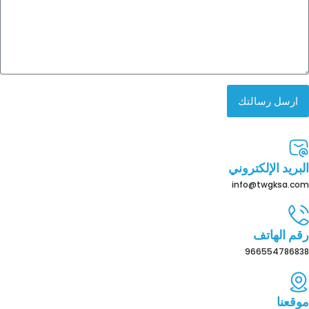
ارسل رسالتك
البريد الإلكتروني
info@twgksa.com
رقم الهاتف
966554786838
موقعنا