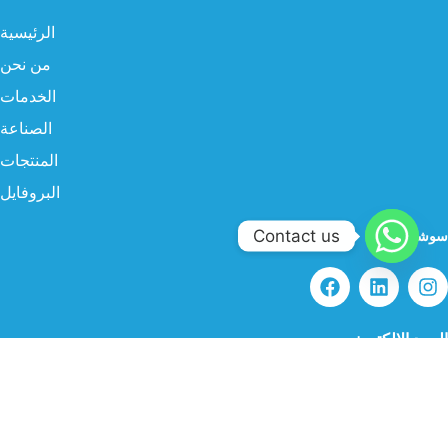
الرئيسية
من نحن
الخدمات
الصناعة
المنتجات
البروفايل
Contact us
سوشيال ميديا
البريد الإلكتروني
info@twgksa.com
رقم الهاتف
966554786838