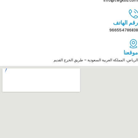
info@twgksa.com
رقم الهاتف
966554786838
موقعنا
الرياض، المملكة العربية السعودية – طريق الخرج القديم