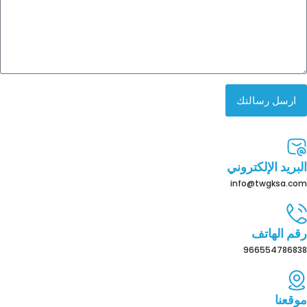
ارسل رسالتك
البريد الإلكتروني
info@twgksa.com
رقم الهاتف
966554786838
موقعنا