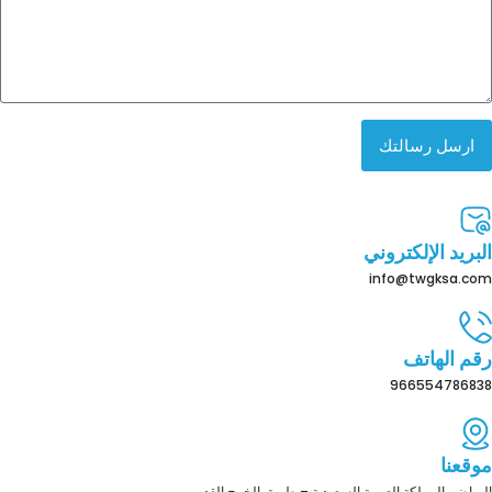
ارسل رسالتك
البريد الإلكتروني
info@twgksa.com
رقم الهاتف
966554786838
موقعنا
الرياض، المملكة العربية السعودية – طريق الخرج القديم