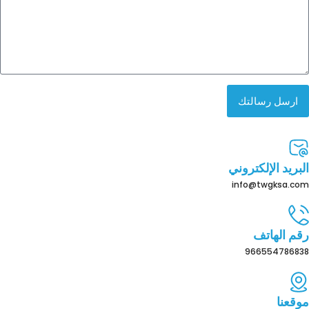
ارسل رسالتك
البريد الإلكتروني
info@twgksa.com
رقم الهاتف
966554786838
موقعنا