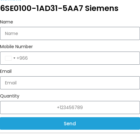
6SE0100-1AD31-5AA7 Siemens
Name
Mobile Number
Saudi
Arabia
Email
+966
Quantity
Send