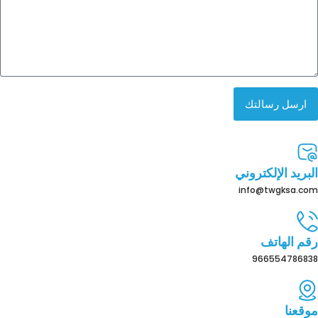
ارسل رسالتك
البريد الإلكتروني
info@twgksa.com
رقم الهاتف
966554786838
موقعنا