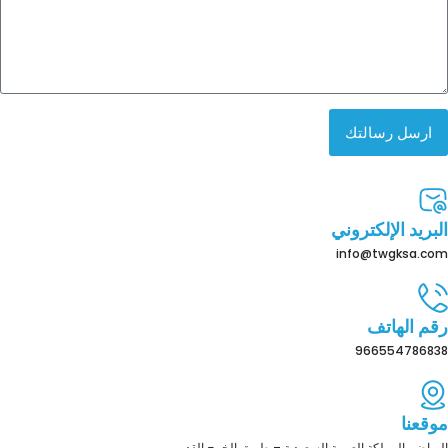
ارسل رسالتك
البريد الإلكتروني
info@twgksa.com
رقم الهاتف
966554786838
موقعنا
الرياض، المملكة العربية السعودية – طريق الخرج القديم