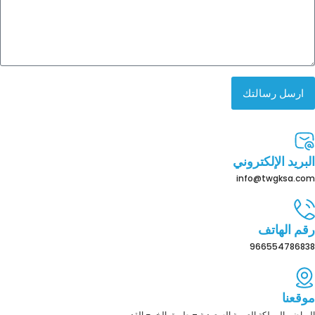
ارسل رسالتك
البريد الإلكتروني
info@twgksa.com
رقم الهاتف
966554786838
موقعنا
الرياض، المملكة العربية السعودية – طريق الخرج القديم