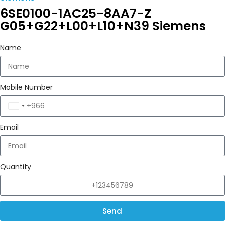
6SE0100-1AC25-8AA7-Z
G05+G22+L00+L10+N39 Siemens
Name
Mobile Number
Saudi
Arabia
Email
+966
Quantity
Send