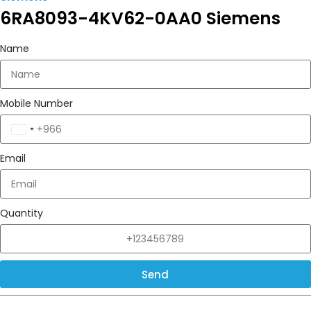
6RA8093-4KV62-0AA0 Siemens
Name
Mobile Number
Saudi
Arabia
Email
+966
Quantity
Send