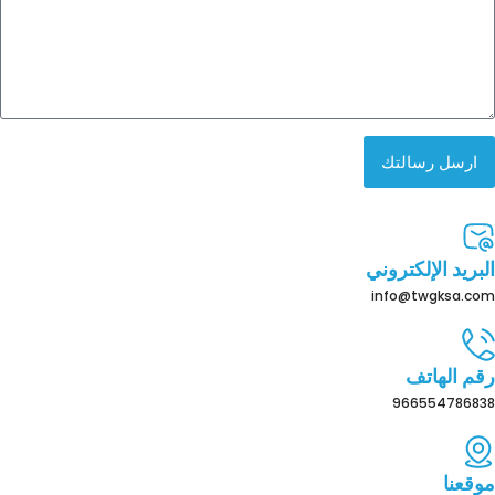
ارسل رسالتك
البريد الإلكتروني
info@twgksa.com
رقم الهاتف
966554786838
موقعنا