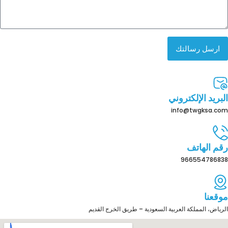
ارسل رسالتك
البريد الإلكتروني
info@twgksa.com
رقم الهاتف
966554786838
موقعنا
الرياض، المملكة العربية السعودية – طريق الخرج القديم