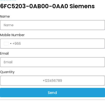
6FC5203-0AB00-0AA0 Siemens
Name
Mobile Number
Saudi
Arabia
Email
+966
Quantity
Send