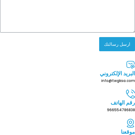
ارسل رسالتك
البريد الإلكتروني
info@twgksa.com
رقم الهاتف
966554786838
موقعنا