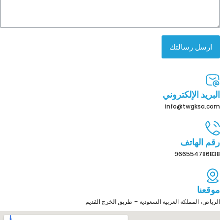
ارسل رسالتك
البريد الإلكتروني
info@twgksa.com
رقم الهاتف
966554786838
موقعنا
الرياض، المملكة العربية السعودية – طريق الخرج القديم