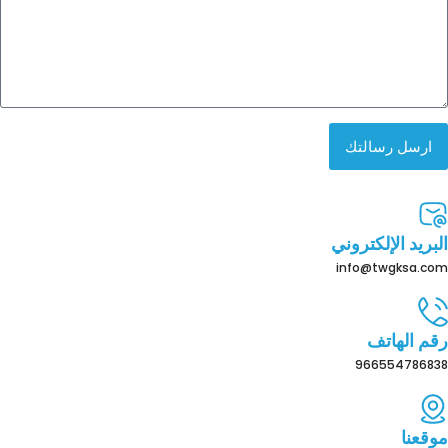
ارسل رسالتك
البريد الإلكتروني
info@twgksa.com
رقم الهاتف
966554786838
موقعنا