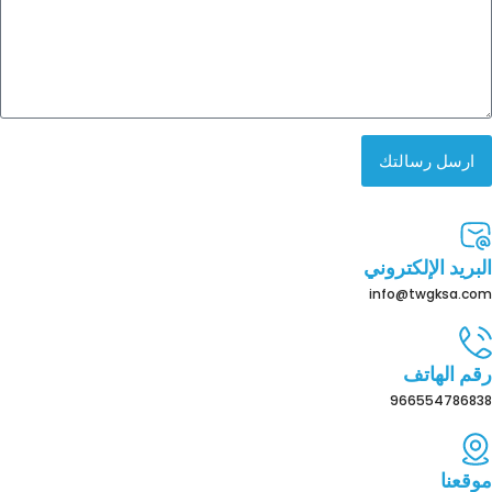
ارسل رسالتك
البريد الإلكتروني
info@twgksa.com
رقم الهاتف
966554786838
موقعنا