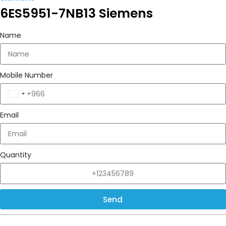
6ES5951-7NB13 Siemens
Name
Mobile Number
Saudi
Arabia
Email
+966
Quantity
Send