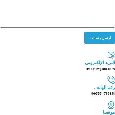
ارسل رسالتك
البريد الإلكتروني
info@twgksa.com
رقم الهاتف
966554786838
موقعنا