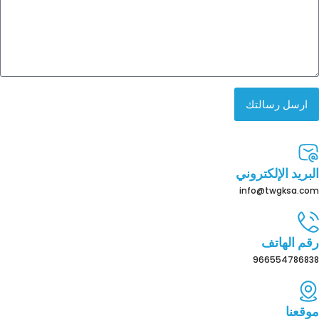
ارسل رسالتك
البريد الإلكتروني
info@twgksa.com
رقم الهاتف
966554786838
موقعنا